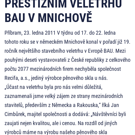
PRESTIŽNÍM VELETRHU
BAU V MNICHOVĚ
Příbram, 23. ledna 2011 V týdnu od 17. do 22. ledna
tohoto roku se v německém Mnichově konal v pořadí již 19.
ročník největšího stavebního veletrhu v Evropě BAU. Mezi
pouhými deseti vystavovateli z České republiky z celkového
počtu 2077 mezinárodních firem nechyběla společnost
Recifa, a.s., jediný výrobce pěnového skla u nás.
„Účast na veletrhu byla pro nás velmi důležitá,
zaznamenali jsme velký zájem ze strany mezinárodních
stavitelů, především z Německa a Rakouska,“ říká Jan
Cimbůrek, majitel společnosti a dodává: „Návštěvníci byli
zaujati nejen kvalitou, ale i cenou. Na rozdíl od jiných
výrobců máme na výrobu našeho pěnového skla