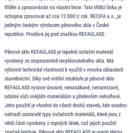
tříděn a zpracováván na vlastní lince. Tato třídící linka je
schopna zpracovat až cca 12 000 t/ rok. RECIFA a.s., je
jediným českým výrobcem pěnového skla v České
republice. Prodává jej pod značkou REFAGLASS.
Pěnové sklo REFAGLASS je tepelně izolační materiál
vyrobený ze stoprocentně recyklovatelného skla. Má
výborné technické vlastnosti k využití v mnoha oblastech
stavebnictví. Díky své vnitřní struktuře je pěnové sklo
REFAGLASS vysoce únosné, nenasákavé, nenamrzavé,
odolné vůči vnějším materiálům a především nehořlavé.
Jeho použití je vhodné do všech druhů staveb, kde snadno
nahradí zastaralé typy izolačních materiálů, které jsou z
větší části vyrobeny z ropných látek, což jejich použití
značně limituje. Pěnové sklo REFAGLASS je oproti těmto