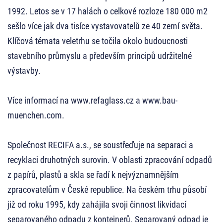
1992. Letos se v 17 halách o celkové rozloze 180 000 m2
sešlo více jak dva tisíce vystavovatelů ze 40 zemí světa.
Klíčová témata veletrhu se točila okolo budoucnosti
stavebního průmyslu a především principů udržitelné
výstavby.
Více informací na www.refaglass.cz a www.bau-
muenchen.com.
Společnost RECIFA a.s., se soustřeďuje na separaci a
recyklaci druhotných surovin. V oblasti zpracování odpadů
z papírů, plastů a skla se řadí k nejvýznamnějším
zpracovatelům v České republice. Na českém trhu působí
již od roku 1995, kdy zahájila svoji činnost likvidací
separovaného odpadu z kontejnerů. Separovaný odpad je