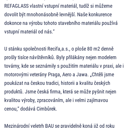
REFAGLASS vlastní vstupní materiál, tudíž si můžeme
dovolit být mnohonásobně levnější. Naše konkurence
dokonce na výrobu tohoto stavebního materiálu používá
vstupní materiál od nás.“
U stánku společnosti Recifa,a.s., o ploše 80 m2 denně
prošly tisíce návštěvníků. Byly přilákány nejen modelem
továrny, kde se seznámily s použitím materiálu v praxi, ale i
motorovými veterány Praga, Aero a Jawa. „Chtěli jsme
poukázat na českou tradici, historii a kvalitu českých
produktů. Jsme česká firma, která se může pyšnit nejen
kvalitou výroby, zpracováním, ale i velmi zajímavou
cenou,“ dodává Cimbůrek.
Mezinárodní veletrh BAU se pravidelně koná již od roku