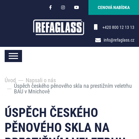
CENOVÁ NABÍDKA
+420 800 12 13 13
info@refaglass.cz
Úvod
Napsali o nás
Úspěch českého pěnového skla na prestižním veletrhu
BAU v Mnichově
ÚSPĚCH ČESKÉHO
PĚNOVÉHO SKLA NA